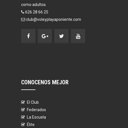
como adultos.
626 28 66 25
club@voleyplayaponiente.com
CONOCENOS MEJOR
El Club
Federados
La Escuela
Élite