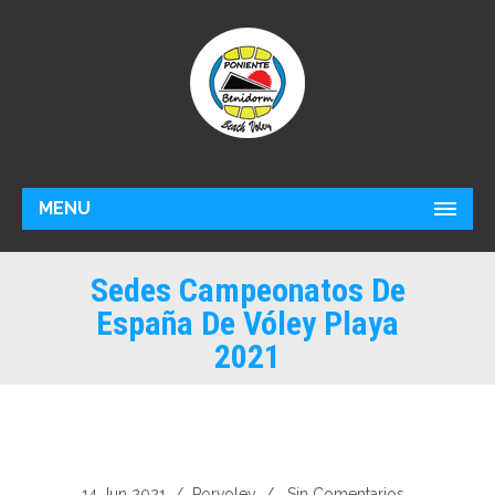
MENU
Sedes Campeonatos De
España De Vóley Playa
2021
14 Jun 2021
/ Por
Voley
/
Sin Comentarios