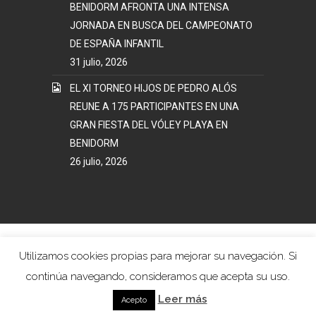
BENIDORM AFRONTA UNA INTENSA
JORNADA EN BUSCA DEL CAMPEONATO
DE ESPAÑA INFANTIL
31 julio, 2026
EL XI TORNEO HIJOS DE PEDRO ALÓS
REUNE A 175 PARTICIPANTES EN UNA
GRAN FIESTA DEL VÓLEY PLAYA EN
BENIDORM
26 julio, 2026
Mapa Web
Términos y Condiciones Uso
Utilizamos cookies propias para mejorar su navegación. Si
Política Privacidad
continúa navegando, consideramos que acepta su uso.
Voley Playa Poniente Benidorm © 2017. Todos los
Leer más
Derechos Reservados.
Acepto