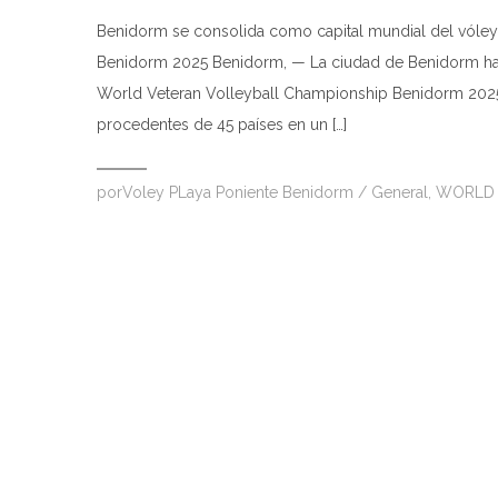
Benidorm se consolida como capital mundial del vóley
Benidorm 2025 Benidorm, — La ciudad de Benidorm ha v
World Veteran Volleyball Championship Benidorm 2025,
procedentes de 45 países en un […]
por
Voley PLaya Poniente Benidorm
/
General
,
WORLD 