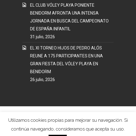
EL CLUB VÓLEY PLAYA PONIENTE
BENIDORM AFRONTA UNA INTENSA
JORNADA EN BUSCA DEL CAMPEONATO
DE ESPAÑA INFANTIL
31 julio, 2026
EL XI TORNEO HIJOS DE PEDRO ALÓS
REUNE A 175 PARTICIPANTES EN UNA
GRAN FIESTA DEL VÓLEY PLAYA EN
BENIDORM
26 julio, 2026
Mapa Web
Términos y Condiciones Uso
Utilizamos cookies propias para mejorar su navegación. Si
Política Privacidad
continúa navegando, consideramos que acepta su uso.
Voley Playa Poniente Benidorm © 2017. Todos los