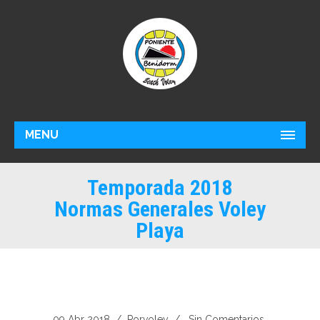
MENU
Temporada 2018
Normas Generales Voley
Playa
09 Abr 2018
/ Por
Voley
/
Sin Comentarios