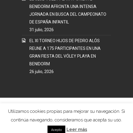
BENIDORM AFRONTA UNA INTENSA
JORNADA EN BUSCA DEL CAMPEONATO
DE ESPAÑA INFANTIL
31 julio, 2026
EL XI TORNEO HIJOS DE PEDRO ALÓS
REUNE A 175 PARTICIPANTES EN UNA
GRAN FIESTA DEL VÓLEY PLAYA EN
BENIDORM
26 julio, 2026
Mapa Web
Términos y Condiciones Uso
Utilizamos cookies propias para mejorar su navegación. Si
Política Privacidad
continúa navegando, consideramos que acepta su uso.
Voley Playa Poniente Benidorm © 2017. Todos los
Leer más
Derechos Reservados.
Acepto