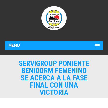
MENU
SERVIGROUP PONIENTE
BENIDORM FEMENINO
SE ACERCA A LA FASE
FINAL CON UNA
VICTORIA