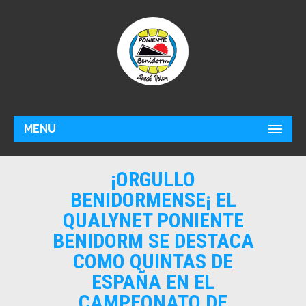
MENU
¡ORGULLO
BENIDORMENSE¡ EL
QUALYNET PONIENTE
BENIDORM SE DESTACA
COMO QUINTAS DE
ESPAÑA EN EL
CAMPEONATO DE