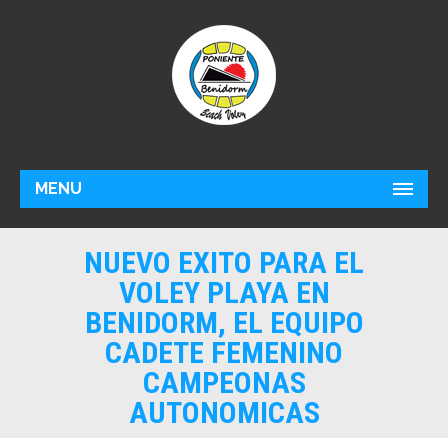
MENU
NUEVO EXITO PARA EL
VOLEY PLAYA EN
BENIDORM, EL EQUIPO
CADETE FEMENINO
CAMPEONAS
AUTONOMICAS