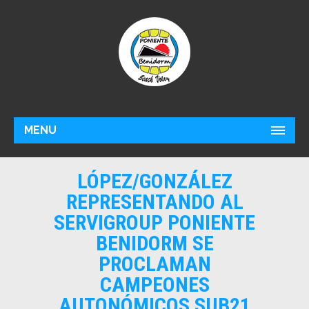
MENU
LÓPEZ/GONZÁLEZ
REPRESENTANDO AL
SERVIGROUP PONIENTE
BENIDORM SE
PROCLAMAN
CAMPEONES
AUTONÓMICOS SUB21