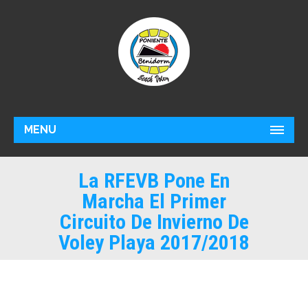
MENU
La RFEVB Pone En
Marcha El Primer
Circuito De Invierno De
Voley Playa 2017/2018