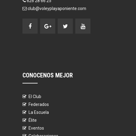
626 28 66 25
club@voleyplayaponiente.com
CONOCENOS MEJOR
El Club
Federados
La Escuela
Élite
Eventos