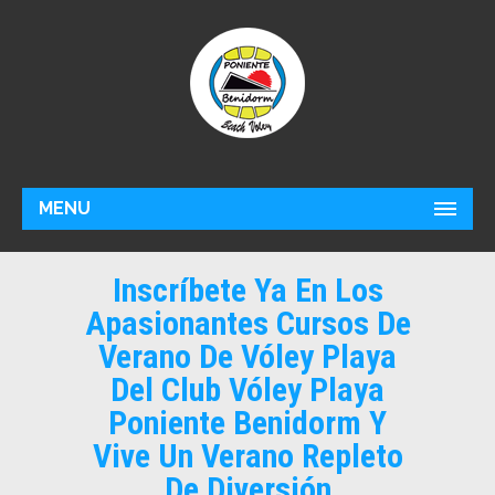
MENU
Inscríbete Ya En Los
Apasionantes Cursos De
Verano De Vóley Playa
Del Club Vóley Playa
Poniente Benidorm Y
Vive Un Verano Repleto
De Diversión