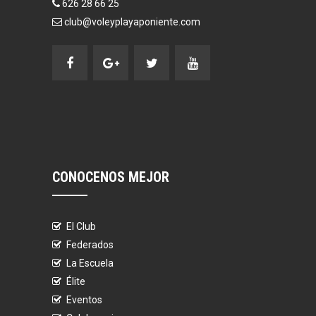
626 28 66 25
club@voleyplayaponiente.com
CONOCENOS MEJOR
El Club
Federados
La Escuela
Élite
Eventos