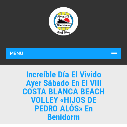
MENU
Increíble Día El Vivido
Ayer Sábado En El VIII
COSTA BLANCA BEACH
VOLLEY «HIJOS DE
PEDRO ALÓS» En
Benidorm