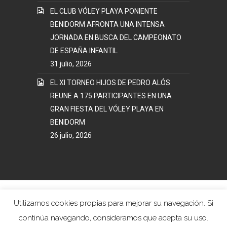
EL CLUB VÓLEY PLAYA PONIENTE
BENIDORM AFRONTA UNA INTENSA
JORNADA EN BUSCA DEL CAMPEONATO
DE ESPAÑA INFANTIL
31 julio, 2026
EL XI TORNEO HIJOS DE PEDRO ALÓS
REUNE A 175 PARTICIPANTES EN UNA
GRAN FIESTA DEL VÓLEY PLAYA EN
BENIDORM
26 julio, 2026
Mapa Web
Términos y Condiciones Uso
Utilizamos cookies propias para mejorar su navegación. Si
Política Privacidad
continúa navegando, consideramos que acepta su uso.
Voley Playa Poniente Benidorm © 2017. Todos los