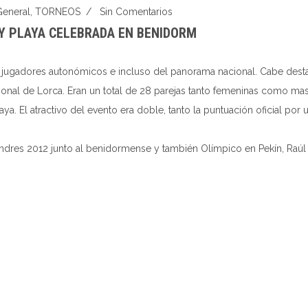
General
,
TORNEOS
/
Sin Comentarios
Y PLAYA CELEBRADA EN BENIDORM
res jugadores autonómicos e incluso del panorama nacional. Cabe dest
cional de Lorca. Eran un total de 28 parejas tanto femeninas como ma
ya. El atractivo del evento era doble, tanto la puntuación oficial por
ndres 2012 junto al benidormense y también Olímpico en Pekín, Raúl M