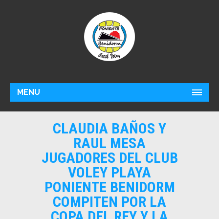
MENU
CLAUDIA BAÑOS Y
RAUL MESA
JUGADORES DEL CLUB
VOLEY PLAYA
PONIENTE BENIDORM
COMPITEN POR LA
COPA DEL REY Y LA