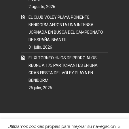
2 agosto, 2026
EL CLUB VÓLEY PLAYA PONIENTE
BENIDORM AFRONTA UNA INTENSA
JORNADA EN BUSCA DEL CAMPEONATO
DE ESPAÑA INFANTIL
31 julio, 2026
EL XI TORNEO HIJOS DE PEDRO ALÓS
REUNE A 175 PARTICIPANTES EN UNA
GRAN FIESTA DEL VÓLEY PLAYA EN
BENIDORM
26 julio, 2026
Mapa Web
Términos y Condiciones Uso
Utilizamos cookies propias para mejorar su navegación. Si
Política Privacidad