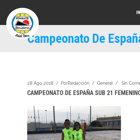
I
Campeonato De Españ
28 Ago 2018
/ Por
Redacción
/
General
/
Sin Come
CAMPEONATO DE ESPAÑA SUB 21 FEMENINO