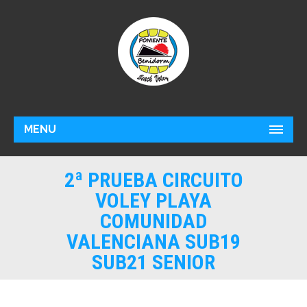
MENU
2ª PRUEBA CIRCUITO
VOLEY PLAYA
COMUNIDAD
VALENCIANA SUB19
SUB21 SENIOR