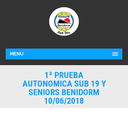
MENU
1ª PRUEBA
AUTONOMICA SUB 19 Y
SENIORS BENIDORM
10/06/2018