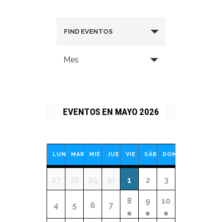
FIND EVENTOS
Mes
EVENTOS EN MAYO 2026
CALENDARIO
LUN
MAR
MIÉ
JUE
VIE
SÁB
DOM
DE
Calendario
27
28
29
30
1
2
3
de
EVENTOS
8
9
10
Eventos
4
5
6
7